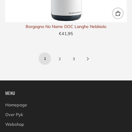
Borgogno No Name DOC Langhe Nebbiolo
€41,95
1
Next
2
3
Page
MENU
Homepage
Over Pyk
Webshop