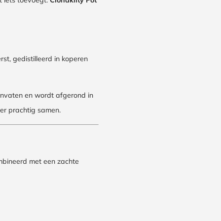
 iets toevoegt:
Clonakilty Pot
st, gedistilleerd in koperen
rbonvaten en wordt afgerond in
hier prachtig samen.
mbineerd met een zachte