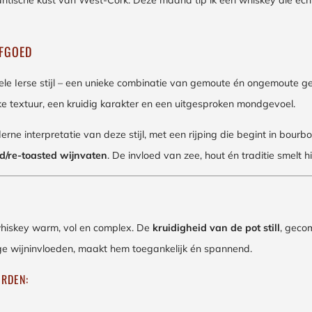
antische kust van West-Cork. Deze maand tip ik een whiskey die écht
RFGOED
onele Ierse stijl – een unieke combinatie van gemoute én ongemoute ger
rijke textuur, een kruidig karakter en een uitgesproken mondgevoel.
oderne interpretatie van deze stijl, met een rijping die begint in bou
d/re-toasted wijnvaten
. De invloed van zee, hout én traditie smelt 
whiskey warm, vol en complex. De
kruidigheid van de pot still
, geco
tige wijninvloeden, maakt hem toegankelijk én spannend.
RDEN: