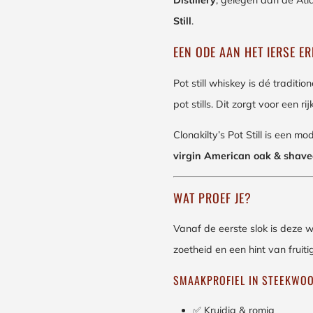
Distillery
, gelegen aan de Atl
Still
.
EEN ODE AAN HET IERSE E
Pot still whiskey is dé traditi
pot stills. Dit zorgt voor een 
Clonakilty’s Pot Still is een m
virgin American oak & shave
WAT PROEF JE?
Vanaf de eerste slok is deze 
zoetheid en een hint van frui
SMAAKPROFIEL IN STEEKWOO
✅ Kruidig & romig