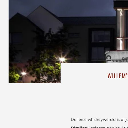
WILLEM’
De Ierse whiskeywereld is al 