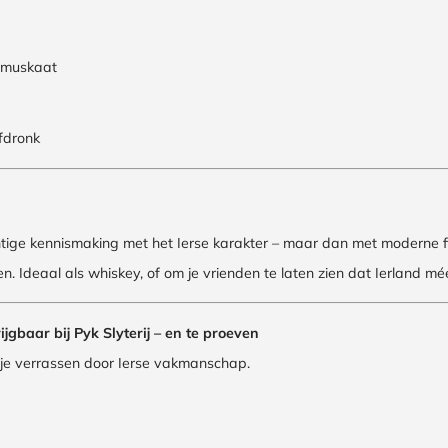
otmuskaat
fdronk
achtige kennismaking met het Ierse karakter – maar dan met moderne fin
n. Ideaal als whiskey, of om je vrienden te laten zien dat Ierland m
rijgbaar bij Pyk Slyterij – en te proeven
 je verrassen door Ierse vakmanschap.