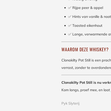
✅ Rijpe peer & appel
✅ Hints van vanille & no
✅ Toasted eikenhout
✅ Lange, verwarmende a
WAAROM DEZE WHISKEY?
Clonakilty Pot Still is een pr
verrast, zonder te overdondere
Clonakilty Pot Still is nu verk
Kom langs, proef mee, en laat
Pyk Slyterij