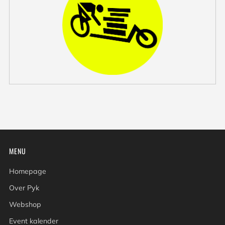
MENU
Homepage
Over Pyk
Webshop
Event kalender