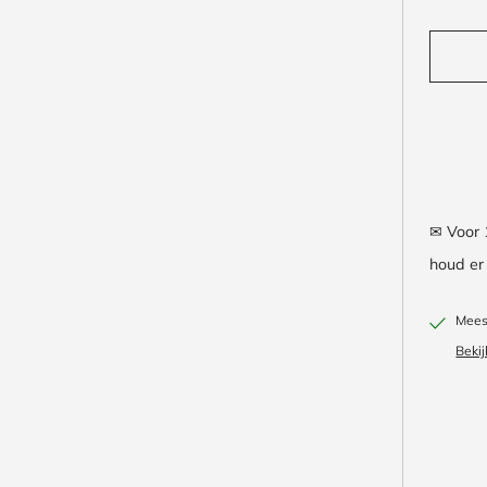
✉ Voor 
houd er 
Meest
Bekij