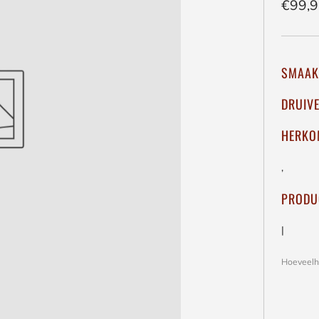
Regul
€99,
prijs
SMAAK
DRUIV
HERKO
,
PRODU
|
Hoeveelh