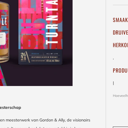
SMAAK
DRUIV
HERKO
,
PRODU
|
Hoeveelh
eesterschap
en meesterwerk van Gordon & Ally, de visionairs