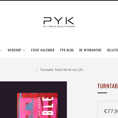
WEBSHOP
EVENT KALENDER
PYK BLOG
DE WYNKANTINE
RELATI
Turntable Track 06 All my Life
TURNTAB
Regul
€77,
prijs