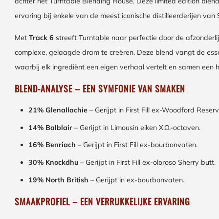
achter het Turntable Blending House. Deze limited edition blend
ervaring bij enkele van de meest iconische distilleerderijen van
Met
Track 6
streeft Turntable naar perfectie door de afzonderl
complexe, gelaagde dram te creëren. Deze blend vangt de essent
waarbij elk ingrediënt een eigen verhaal vertelt en samen een
BLEND-ANALYSE – EEN SYMFONIE VAN SMAKEN
21% Glenallachie
– Gerijpt in First Fill ex-Woodford Rese
14% Balblair
– Gerijpt in Limousin eiken X.O.-octaven.
16% Benriach
– Gerijpt in First Fill ex-bourbonvaten.
30% Knockdhu
– Gerijpt in First Fill ex-oloroso Sherry butt.
19% North British
– Gerijpt in ex-bourbonvaten.
SMAAKPROFIEL – EEN VERRUKKELIJKE ERVARING