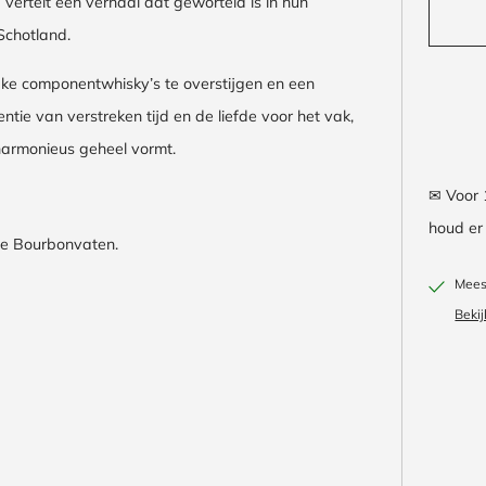
 vertelt een verhaal dat geworteld is in hun
 Schotland.
ijke componentwhisky’s te overstijgen en een
ie van verstreken tijd en de liefde voor het vak,
 harmonieus geheel vormt.
✉ Voor 
houd er 
rve Bourbonvaten.
Meest
Bekij