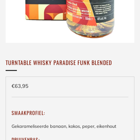
TURNTABLE WHISKY PARADISE FUNK BLENDED
Regulieren
€63,95
prijs
SMAAKPROFIEL:
Gekarameliseerde banaan, kokos, peper, eikenhout
DRUIVENRAS: