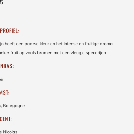
ieren
95
PROFIEL:
jn heeft een paarse kleur en het intense en fruitige aroma
onker fruit op zoals bramen met een vleugje specerijen
ENRAS:
ir
MST:
jk, Bourgogne
CENT:
 Nicolas