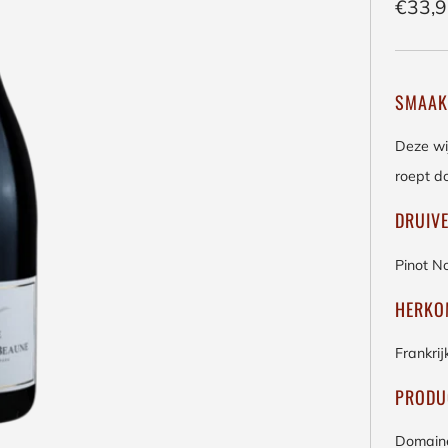
Regul
€33,
prijs
SMAAK
Deze wi
roept d
DRUIV
Pinot No
HERKO
Frankri
PRODU
Domaine