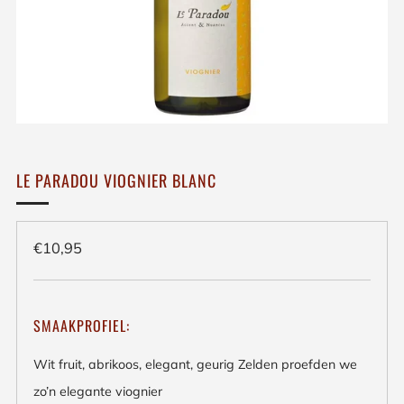
LE PARADOU VIOGNIER BLANC
Regulieren
€10,95
prijs
SMAAKPROFIEL:
Wit fruit, abrikoos, elegant, geurig Zelden proefden we
zo’n elegante viognier