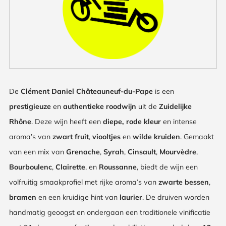
De
Clément Daniel Châteauneuf-du-Pape
is een
prestigieuze
en
authentieke
roodwijn
uit de
Zuidelijke
Rhône
. Deze wijn heeft een
diepe, rode kleur
en intense
aroma’s van
zwart fruit
,
viooltjes
en
wilde kruiden
. Gemaakt
van een mix van
Grenache
,
Syrah
,
Cinsault
,
Mourvèdre
,
Bourboulenc
,
Clairette
, en
Roussanne
, biedt de wijn een
volfruitig smaakprofiel met rijke aroma’s van
zwarte bessen
,
bramen
en een kruidige hint van
laurier
. De druiven worden
handmatig geoogst en ondergaan een traditionele vinificatie