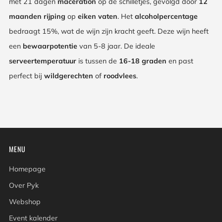
met 21 dagen
macération
op de schilletjes, gevolgd door
12
maanden rijping
op
eiken vaten
. Het
alcoholpercentage
bedraagt 15%, wat de wijn zijn kracht geeft. Deze wijn heeft
een
bewaarpotentie
van 5-8 jaar. De ideale
serveertemperatuur
is tussen de
16-18 graden
en past
perfect bij
wildgerechten
of
roodvlees
.
MENU
Homepage
Over Pyk
Webshop
Event kalender