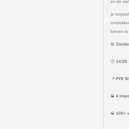
en de ver
Je bepaal
ontdekke
binnen te 
📅
Zondag
🕑
14:00 –
📍
PYK Sl
🥃
4 impor
🥃
100+ w