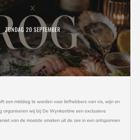
ZONDAG 20 SEPTEMBER
t een middag te worden voor liefhebbers van vis, wijn en
g organiseren wij bij De Wynkantine een exclusieve
geniet van de mooiste smaken uit de zee in een ontspannen