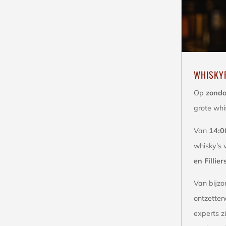
WHISKYP
Op
zonda
grote whi
Van
14:0
whisky's 
en Fillier
Van bijzo
ontzetten
experts zi