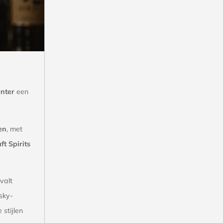
enter
een
en
, met
t Spirits
valt
sky-
 stijlen