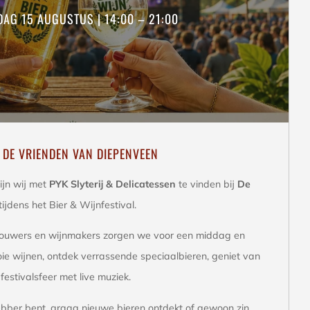
DAG 15 AUGUSTUS | 14:00 – 21:00
J DE VRIENDEN VAN DIEPENVEEN
ijn wij met
PYK Slyterij & Delicatessen
te vinden bij
De
tijdens het Bier & Wijnfestival.
rouwers en wijnmakers zorgen we voor een middag en
ie wijnen, ontdek verrassende speciaalbieren, geniet van
festivalsfeer met live muziek.
hebber bent, graag nieuwe bieren ontdekt of gewoon zin