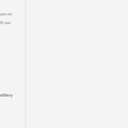
open en
00 uur
tillery