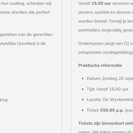
 live cooking, schenken wij
Vanaf
15.00 uur
serveren w
mooie dranken die perfect
oesters, sashimi en diverse
worden bereid. Terwijl je l
sommeliers zorgvuldig gesel
e genieten van de gerechten
Munditia Uncorked is de
Ondertussen zorgt een DJ voo
ontspannen zondagmiddag vo
Praktische informatie
Datum: Zondag 20 sep
Tijd: Vanaf 15.00 uur
Locatie: De Wynkantin
 PYK
Ticket:
€59,95 p.p.
(exc
Tickets zijn binnenkort onl
gaten. We kijken ernaar uit