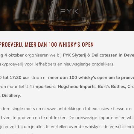
ROEVERIJ, MEER DAN 100 WHISKY'S OPEN
g 4 oktober
organiseren we bij
PYK Slyterij & Delicatessen in Dev
skyproeverij voor liefhebbers én nieuwsgierige ontdekkers.
0 tot 17:30 uur
staan er
meer dan 100 whisky's open om te proev
van maar liefst
4 importeurs: Hogshead Imports, Bart's Bottles, Craf
s Distillery
.
ndere single malts en nieuwe ontdekkingen tot exclusieve flessen: er 
d veel te proeven en te ontdekken. De aanwezige importeurs en whi
jn er zelf bij om je alles te vertellen over de whisky's, de verschillende