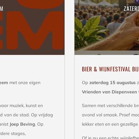
EM
ZATER
BIER & WIJNFESTIVAL BI
teem
met onze eigen
Op
zaterdag 15 augustus
z
Vrienden van Diepenveen
waar muziek, kunst en
Samen met verschillende b
d van de stad. Op vrijdag
avond vol smaak. Proef moo
anist
Joep Beving
. Op
lekker eten en een gezellige 
rdere stages,
Of je nu een echte wijnlief