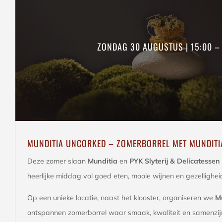
ZONDAG 30 AUGUSTUS | 15:00 – 
MUNDITIA UNCORKED – ZOMERBORREL MET MUNDITI
Deze zomer slaan
Munditia
en
PYK Slyterij & Delicatessen
heerlijke middag vol goed eten, mooie wijnen en gezellighei
Op een unieke locatie, naast het klooster, organiseren we
M
ontspannen zomerborrel waar smaak, kwaliteit en samenzijn 