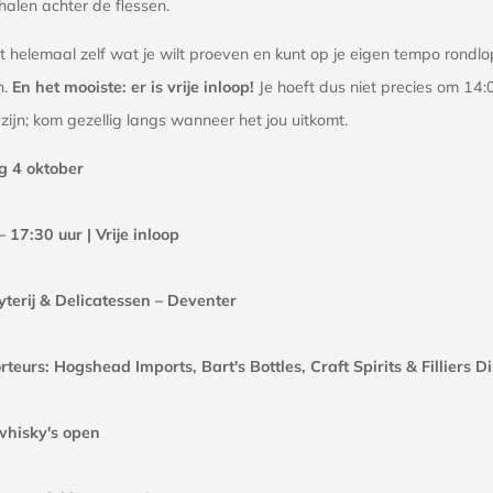
halen achter de flessen.
t helemaal zelf wat je wilt proeven en kunt op je eigen tempo rondl
n.
En het mooiste: er is vrije inloop!
Je hoeft dus niet precies om 14:
zijn; kom gezellig langs wanneer het jou uitkomt.
 4 oktober
 17:30 uur | Vrije inloop
yterij & Delicatessen – Deventer
teurs: Hogshead Imports, Bart's Bottles, Craft Spirits & Filliers Dis
hisky's open