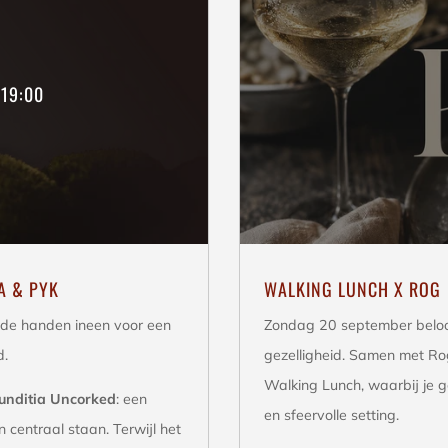
19:00
A & PYK
WALKING LUNCH X ROG
de handen ineen voor een
Zondag 20 september beloof
d.
gezelligheid. Samen met Ro
Walking Lunch, waarbij je 
unditia Uncorked
: een
en sfeervolle setting.
centraal staan. Terwijl het