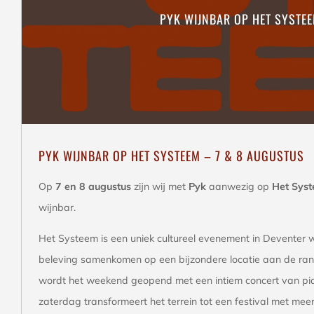
PYK WIJNBAR OP HET SYSTE
PYK WIJNBAR OP HET SYSTEEM – 7 & 8 AUGUSTUS
Op
7 en 8 augustus
zijn wij met
Pyk
aanwezig op
Het Sys
wijnbar.
Het Systeem is een uniek cultureel evenement in Deventer 
beleving samenkomen op een bijzondere locatie aan de ran
wordt het weekend geopend met een intiem concert van pi
zaterdag transformeert het terrein tot een festival met mee