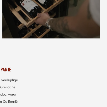
SPANJE
veelzijdige
t Grenache
uedoc, waar
n Californië