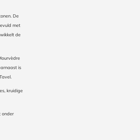
 tonen. De
gevuld met
wikkelt de
 Mourvèdre
aarnaast is
Tavel.
es, kruidige
t onder