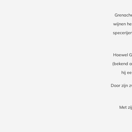
Grenache 
wijnen he
specerije
Hoewel Gr
(bekend al
hij e
Door zijn z
Met zi