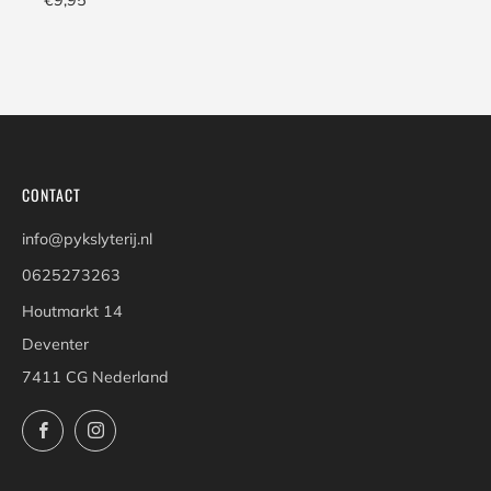
€9,95
CONTACT
info@pykslyterij.nl
0625273263
Houtmarkt 14
Deventer
7411 CG Nederland
Facebook
Instagram