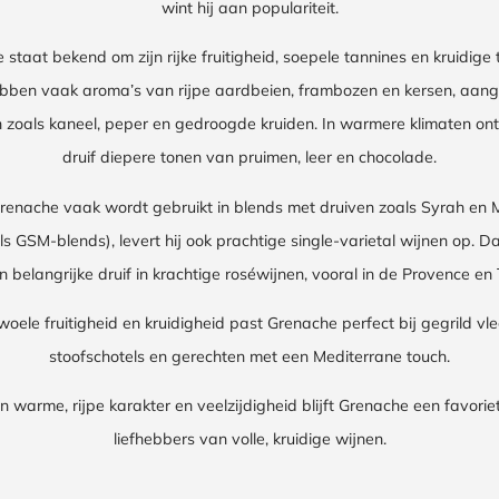
wint hij aan populariteit.
staat bekend om zijn rijke fruitigheid, soepele tannines en kruidige
bben vaak aroma’s van rijpe aardbeien, frambozen en kersen, aan
n zoals kaneel, peper en gedroogde kruiden. In warmere klimaten ont
druif diepere tonen van pruimen, leer en chocolade.
enache vaak wordt gebruikt in blends met druiven zoals Syrah en
s GSM-blends), levert hij ook prachtige single-varietal wijnen op. D
en belangrijke druif in krachtige roséwijnen, vooral in de Provence en 
woele fruitigheid en kruidigheid past Grenache perfect bij gegrild vle
stoofschotels en gerechten met een Mediterrane touch.
jn warme, rijpe karakter en veelzijdigheid blijft Grenache een favorie
liefhebbers van volle, kruidige wijnen.